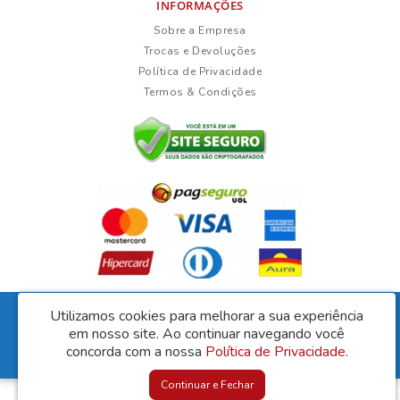
INFORMAÇÕES
Sobre a Empresa
Trocas e Devoluções
Política de Privacidade
Termos & Condições
Fernanda da Silva Lisboa Ltda - CNPJ: 35.966.856/0001-09
Utilizamos cookies para melhorar a sua experiência
Rua Duarte Guimarães, 135 - Ubaíra/Bahia - CEP: 45310-000
em nosso site.
Ao continuar navegando você
Lisboa Móveis © 2026
concorda com a nossa
Política de Privacidade
.
Desenvolvido por
88digital
Continuar e Fechar