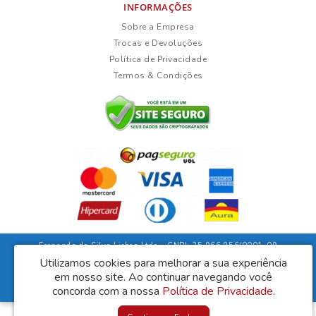
INFORMAÇÕES
Sobre a Empresa
Trocas e Devoluções
Política de Privacidade
Termos & Condições
Fernanda da Silva Lisboa Ltda - CNPJ: 35.966.856/0001-09
Rua Duarte Guimarães, 135 - Ubaíra/Bahia - CEP: 45310-000
Utilizamos cookies para melhorar a sua experiência
em nosso site.
Ao continuar navegando você
Lisboa Móveis © 2026
Desenvolvido por
88digital
concorda com a nossa
Política de Privacidade
.