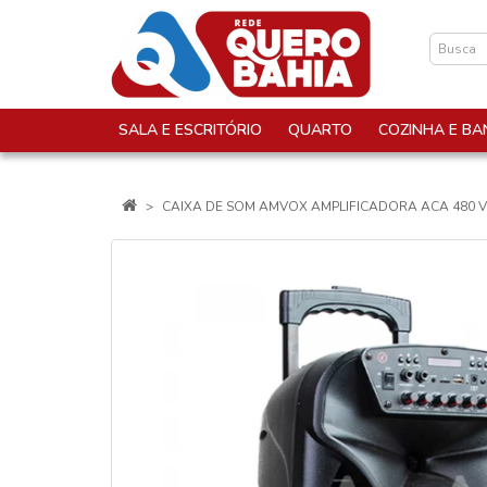
SALA E ESCRITÓRIO
QUARTO
COZINHA E BA
CAIXA DE SOM AMVOX AMPLIFICADORA ACA 480 VIP