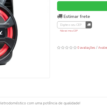
Estimar frete
Não sei meu CEP
/
0 avaliações
Avalie
letrodoméstico com uma potência de qualidade!