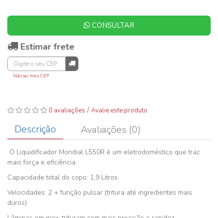
CONSULTAR
Estimar frete
Não sei meu CEP
/
0 avaliações
Avalie este produto
Descrição
Avaliações (0)
O Liquidificador Mondial L550R é um eletrodoméstico que traz
mais força e eficiência.
Capacidade total do copo: 1,9 Litros
Velocidades: 2 + função pulsar (tritura até ingredientes mais
duros)
Lâminas em inox: trituram com mais precisão e rapidez