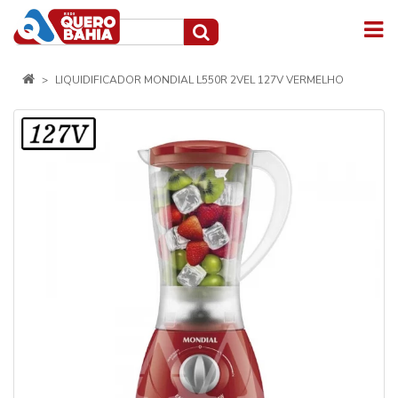
LIQUIDIFICADOR MONDIAL L550R 2VEL 127V VERMELHO