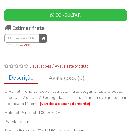
CONSULTAR
Estimar frete
Não sei meu CEP
/
0 avaliações
Avalie este produto
Descrição
Avaliações (0)
O Painel Trend vai deixar sua sala muito elegante. Este produto
suporta TV de até 70 polegadas. Forma um lindo móvel junto com
a bancada Moema
(vendida separadamente)
.
Material Principal: 100 % MDF
Prateleira: sim
Espaço livre para TV: L 180 cm X A 114 cm