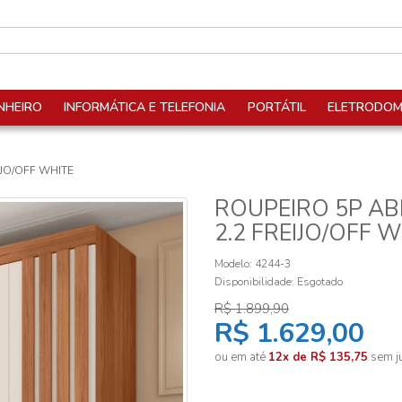
NHEIRO
INFORMÁTICA E TELEFONIA
PORTÁTIL
ELETRODOM
IJO/OFF WHITE
ROUPEIRO 5P AB
2.2 FREIJO/OFF 
Modelo: 4244-3
Disponibilidade:
Esgotado
R$ 1.899,90
R$ 1.629,00
ou em até
12x de R$ 135,75
sem ju