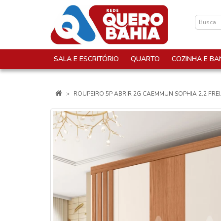
SALA E ESCRITÓRIO
QUARTO
COZINHA E BA
ROUPEIRO 5P ABRIR 2G CAEMMUN SOPHIA 2.2 FRE