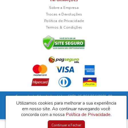
Sobre a Empresa
Trocas e Devoluções
Política de Privacidade
Termos & Condições
Fernanda da Silva Lisboa Ltda - CNPJ: 35.966.856/0001-09
Rua Duarte Guimarães, 135 - Ubaíra/Bahia - CEP: 45310-000
Utilizamos cookies para melhorar a sua experiência
em nosso site.
Ao continuar navegando você
Lisboa Móveis © 2026
concorda com a nossa
Desenvolvido por
Política de Privacidade
88digital
.
Continuar e Fechar