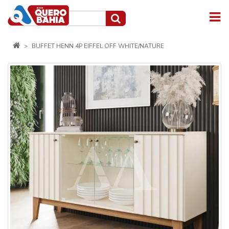
BUFFET HENN 4P EIFFEL OFF WHITE/NATURE