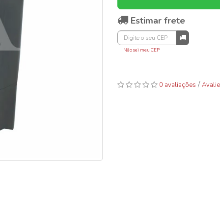
Estimar frete
Não sei meu CEP
/
0 avaliações
Avalie