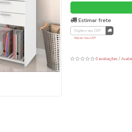
Estimar frete
Não sei meu CEP
/
0 avaliações
Avalie