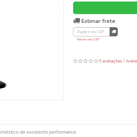
Estimar frete
Não sei meu CEP
/
0 avaliações
Avalie
oméstico de excelente performance.