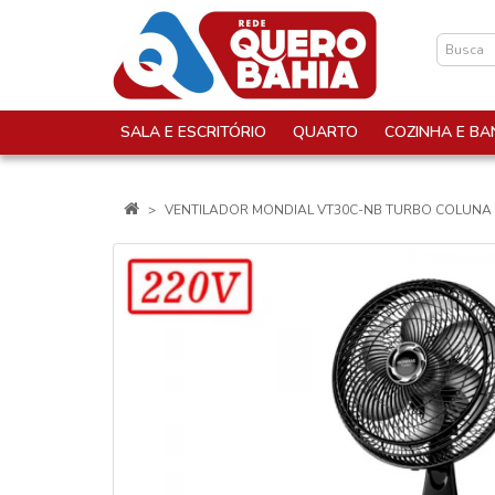
SALA E ESCRITÓRIO
QUARTO
COZINHA E BA
VENTILADOR MONDIAL VT30C-NB TURBO COLUNA 3