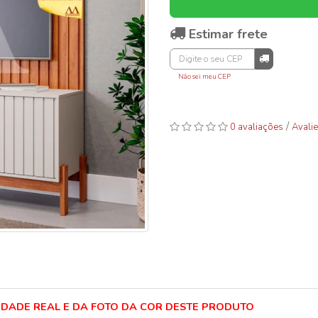
Estimar frete
Não sei meu CEP
/
0 avaliações
Avalie
LIDADE REAL E DA FOTO DA COR DESTE PRODUTO