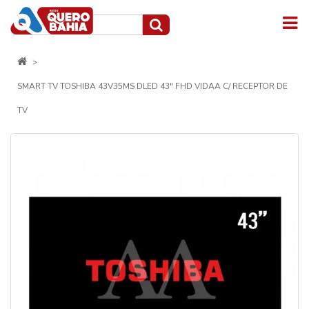
SMART TV TOSHIBA 43V35MS DLED 43" FHD VIDAA C/ RECEPTOR DE
TV