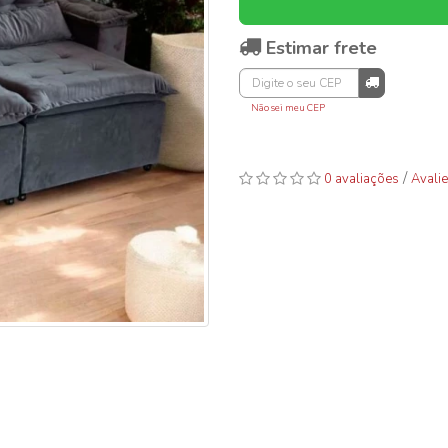
Estimar frete
Não sei meu CEP
/
0 avaliações
Avalie