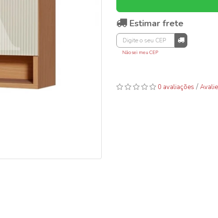
Estimar frete
Não sei meu CEP
/
0 avaliações
Avalie