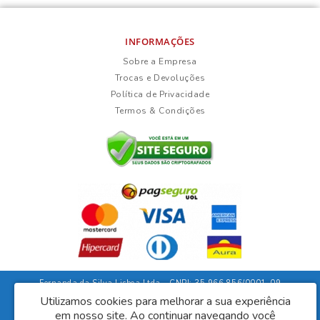
INFORMAÇÕES
Sobre a Empresa
Trocas e Devoluções
Política de Privacidade
Termos & Condições
Fernanda da Silva Lisboa Ltda - CNPJ: 35.966.856/0001-09
Rua Duarte Guimarães, 135 - Ubaíra/Bahia - CEP: 45310-000
Utilizamos cookies para melhorar a sua experiência
em nosso site.
Ao continuar navegando você
Lisboa Móveis © 2026