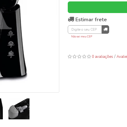
Estimar frete
Não sei meu CEP
/
0 avaliações
Avalie