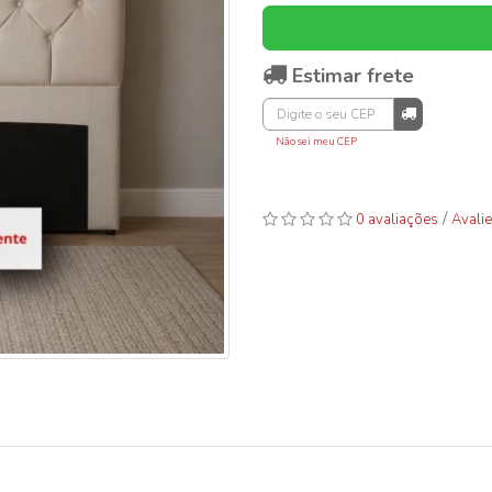
Estimar frete
Não sei meu CEP
/
0 avaliações
Avalie