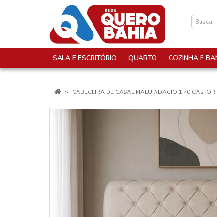
SALA E ESCRITÓRIO
QUARTO
COZINHA E BA
CABECEIRA DE CASAL MALU ADAGIO 1.40 CASTOR