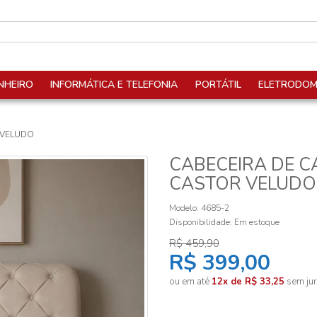
NHEIRO
INFORMÁTICA E TELEFONIA
PORTÁTIL
ELETRODOM
 VELUDO
CABECEIRA DE C
CASTOR VELUDO
Modelo: 4685-2
Disponibilidade:
Em estoque
R$ 459,90
R$ 399,00
ou em até
12x de R$ 33,25
sem jur