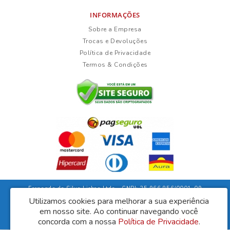
INFORMAÇÕES
Sobre a Empresa
Trocas e Devoluções
Política de Privacidade
Termos & Condições
Fernanda da Silva Lisboa Ltda - CNPJ: 35.966.856/0001-09
Rua Duarte Guimarães, 135 - Ubaíra/Bahia - CEP: 45310-000
Utilizamos cookies para melhorar a sua experiência
em nosso site.
Ao continuar navegando você
Lisboa Móveis © 2026
Desenvolvido por
88digital
concorda com a nossa
Política de Privacidade
.