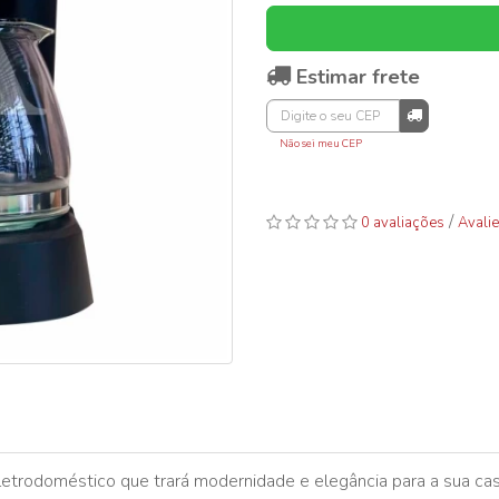
Estimar frete
Não sei meu CEP
/
0 avaliações
Avalie
etrodoméstico que trará modernidade e elegância para a sua cas