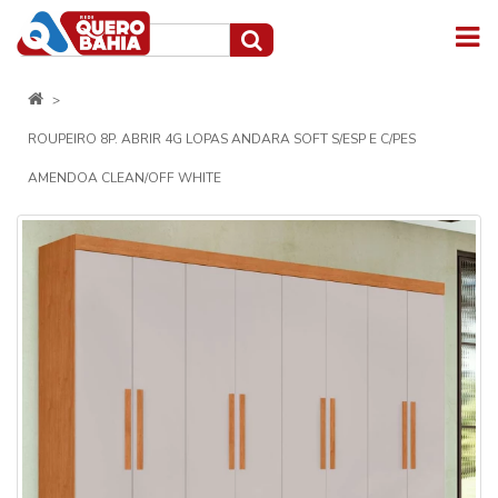
ROUPEIRO 8P. ABRIR 4G LOPAS ANDARA SOFT S/ESP E C/PES
AMENDOA CLEAN/OFF WHITE