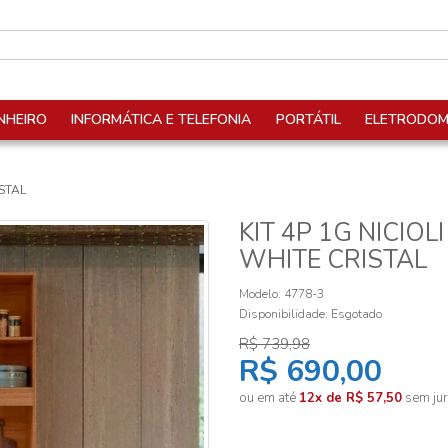
NHEIRO
INFORMÁTICA E TELEFONIA
PORTÁTIL
ELETRODOM
ISTAL
KIT 4P 1G NICIOL
WHITE CRISTAL
Modelo: 4778-3
Disponibilidade:
Esgotado
R$ 739,98
R$ 690,00
ou em até
12x de R$ 57,50
sem jur