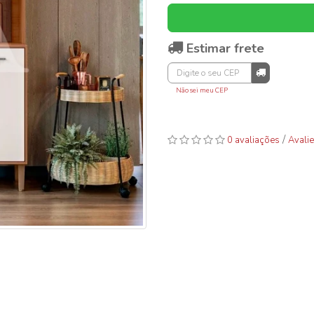
Estimar frete
Não sei meu CEP
/
0 avaliações
Avalie