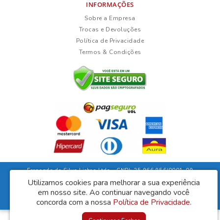
INFORMAÇÕES
Sobre a Empresa
Trocas e Devoluções
Política de Privacidade
Termos & Condições
Fernanda da Silva Lisboa Ltda - CNPJ: 35.966.856/0001-09
Rua Duarte Guimarães, 135 - Ubaíra/Bahia - CEP: 45310-000
Utilizamos cookies para melhorar a sua experiência
em nosso site.
Ao continuar navegando você
Lisboa Móveis © 2026
Desenvolvido por
88digital
concorda com a nossa
Política de Privacidade
.