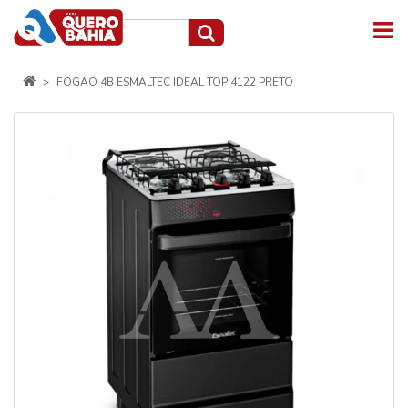
FOGAO 4B ESMALTEC IDEAL TOP 4122 PRETO