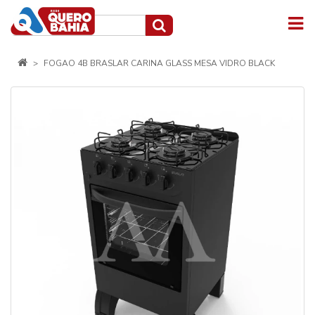
FOGAO 4B BRASLAR CARINA GLASS MESA VIDRO BLACK