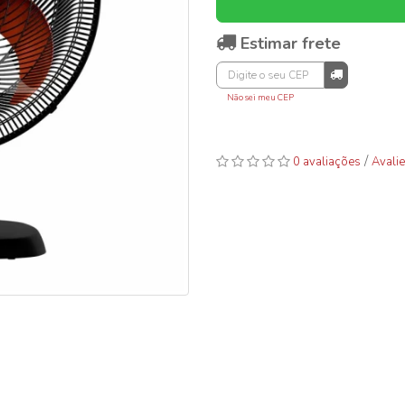
Estimar frete
Não sei meu CEP
/
0 avaliações
Avalie