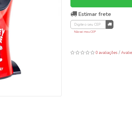
Estimar frete
Não sei meu CEP
/
0 avaliações
Avalie