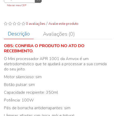
Não sei meu CEP
/
0 avaliações
Avalie este produto
Descrição
Avaliações (0)
OBS: CONFIRA O PRODUTO NO ATO DO
RECEBIMENTO.
O Mini processador APR 1001 da Amvox é um
eletrodoméstico que te ajudará a processar a sua comida
do seu jeito.
Motor silencioso: sim
Botão pulsar: sim
Capacidade recipiente: 350ml
Potência: 100W
Pés de borracha antiderrapantes: sim
Lâminas afiadas: sim (pica, mói e tritura)