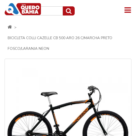
BICICLETA COLLI CAZELLE CB 500 ARO 26 C/MARCHA PRETO
FOSCO/LARANJA NEON