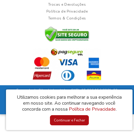
Trocas e Devoluções
Política de Privacidade
Termos & Condições
Fernanda da Silva Lisboa Ltda - CNPJ: 35.966.856/0001-09
Rua Duarte Guimarães, 135 - Ubaíra/Bahia - CEP: 45310-000
Utilizamos cookies para melhorar a sua experiência
em nosso site.
Ao continuar navegando você
Lisboa Móveis © 2026
concorda com a nossa
Política de Privacidade
.
Desenvolvido por
88digital
Continuar e Fechar