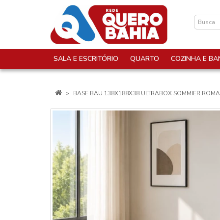
SALA E ESCRITÓRIO
QUARTO
COZINHA E BA
BASE BAU 138X188X38 ULTRABOX SOMMIER ROM