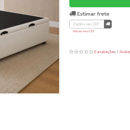
Estimar frete
Não sei meu CEP
/
0 avaliações
Avalie