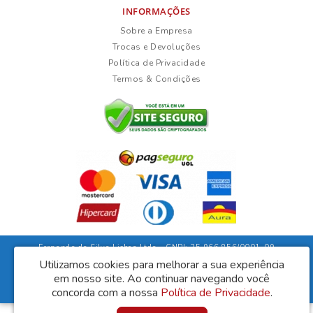
INFORMAÇÕES
Sobre a Empresa
Trocas e Devoluções
Política de Privacidade
Termos & Condições
Fernanda da Silva Lisboa Ltda - CNPJ: 35.966.856/0001-09
Rua Duarte Guimarães, 135 - Ubaíra/Bahia - CEP: 45310-000
Utilizamos cookies para melhorar a sua experiência
em nosso site.
Ao continuar navegando você
Lisboa Móveis © 2026
Desenvolvido por
88digital
concorda com a nossa
Política de Privacidade
.