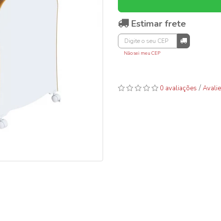
Estimar frete
Não sei meu CEP
/
0 avaliações
Avalie