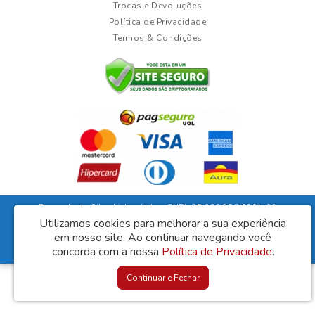
Trocas e Devoluções
Política de Privacidade
Termos & Condições
Fernanda da Silva Lisboa Ltda - CNPJ: 35.966.856/0001-09
Rua Duarte Guimarães, 135 - Ubaíra/Bahia - CEP: 45310-000
Utilizamos cookies para melhorar a sua experiência
em nosso site.
Ao continuar navegando você
Lisboa Móveis © 2026
concorda com a nossa
Política de Privacidade
.
Desenvolvido por
88digital
Continuar e Fechar