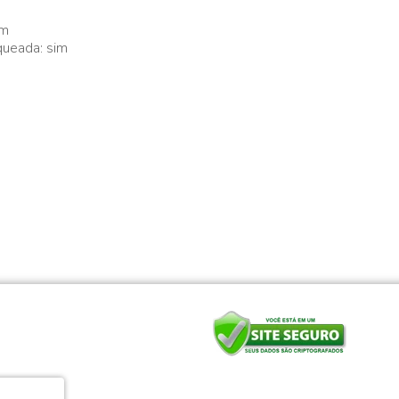
im
ueada: sim