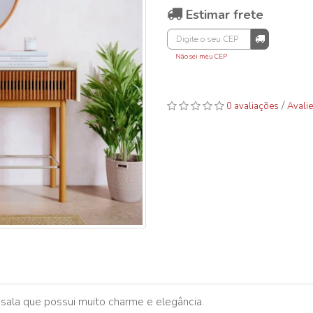
Estimar frete
Não sei meu CEP
/
0 avaliações
Avalie
ala que possui muito charme e elegância.