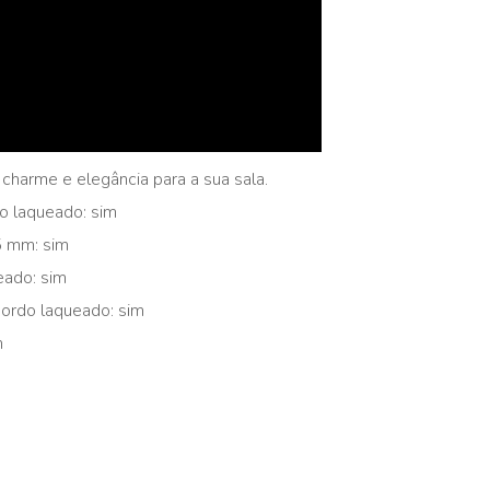
charme e elegância para a sua sala.
 laqueado: sim
5 mm: sim
ado: sim
ordo laqueado: sim
m