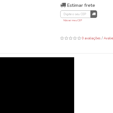
Estimar frete
Não sei meu CEP
/
0 avaliações
Avalie