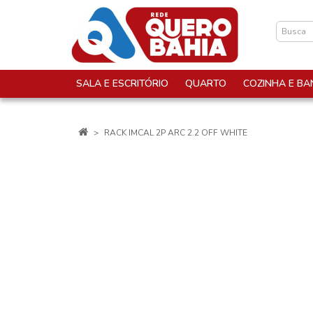
SALA E ESCRITÓRIO
QUARTO
COZINHA E BA
RACK IMCAL 2P ARC 2.2 OFF WHITE