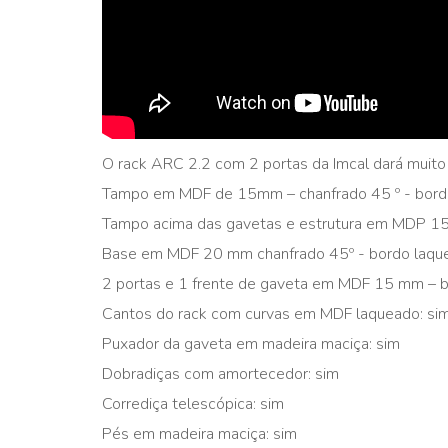
O rack ARC 2.2 com 2 portas da Imcal dará muito 
Tampo em MDF de 15mm – chanfrado 45 º - bordo
Tampo acima das gavetas e estrutura em MDP 1
Base em MDF 20 mm chanfrado 45º - bordo laque
2 portas e 1 frente de gaveta em MDF 15 mm – b
Cantos do rack com curvas em MDF laqueado: si
Puxador da gaveta em madeira maciça: sim
Dobradiças com amortecedor: sim
Corrediça telescópica: sim
Pés em madeira maciça: sim