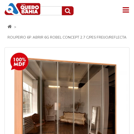
ROUPEIRO 6P. ABRIR 6G ROBEL CONCEPT 2.7 C/PES FREIJO/REFLECTA