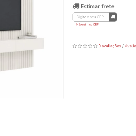
Estimar frete
Não sei meu CEP
/
0 avaliações
Avalie