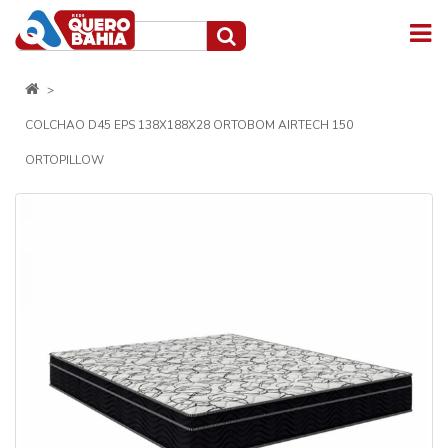
COLCHAO D45 EPS 138X188X28 ORTOBOM AIRTECH 150
ORTOPILLOW