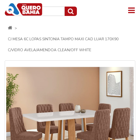
CJ MESA 6C LOPAS SINTONIA TAMPO MAXI CAD LUAR 170X90
C/VIDRO AVELA/AMENDOA CLEAN/OFF WHITE