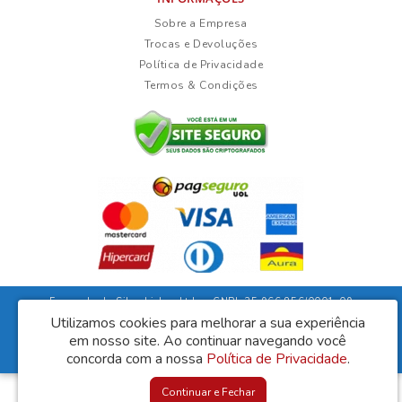
Sobre a Empresa
Trocas e Devoluções
Política de Privacidade
Termos & Condições
Fernanda da Silva Lisboa Ltda - CNPJ: 35.966.856/0001-09
Rua Duarte Guimarães, 135 - Ubaíra/Bahia - CEP: 45310-000
Utilizamos cookies para melhorar a sua experiência
em nosso site.
Ao continuar navegando você
Lisboa Móveis © 2026
concorda com a nossa
Desenvolvido por
Política de Privacidade
88digital
.
Continuar e Fechar