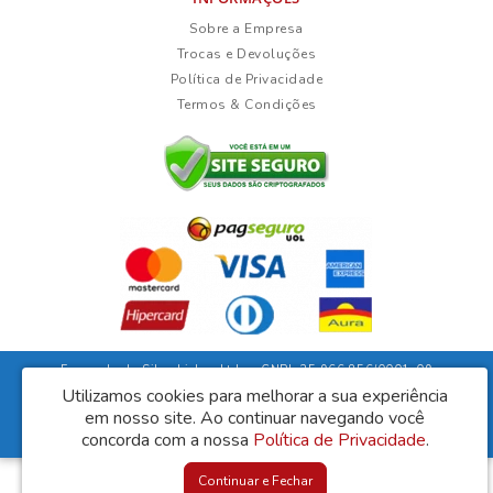
Sobre a Empresa
Trocas e Devoluções
Política de Privacidade
Termos & Condições
Fernanda da Silva Lisboa Ltda - CNPJ: 35.966.856/0001-09
Rua Duarte Guimarães, 135 - Ubaíra/Bahia - CEP: 45310-000
Utilizamos cookies para melhorar a sua experiência
em nosso site.
Ao continuar navegando você
Lisboa Móveis © 2026
concorda com a nossa
Desenvolvido por
Política de Privacidade
88digital
.
Continuar e Fechar