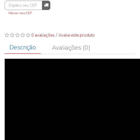
Não sei meu CEP
/
0 avaliações
Avalie este produto
Descrição
Avaliações (0)