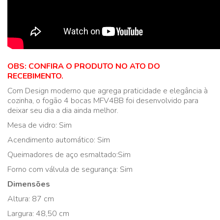
OBS: CONFIRA O PRODUTO NO ATO DO
RECEBIMENTO.
Com Design moderno que agrega praticidade e elegância à
cozinha, o fogão 4 bocas MFV4BB foi desenvolvido para
deixar seu dia a dia ainda melhor.
Mesa de vidro: Sim
Acendimento automático: Sim
Queimadores de aço esmaltado:Sim
Forno com válvula de segurança: Sim
Dimensões
Altura: 87 cm
Largura: 48,50 cm