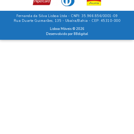
Fernanda da Silva Lisboa Ltda - CNPJ: 35.966.856/0001-09
Rua Duarte Guimarães, 135 - Ubaíra/Bahia - CEP: 45310-000
Lisboa Móveis © 2026
Desenvolvido por
88digital