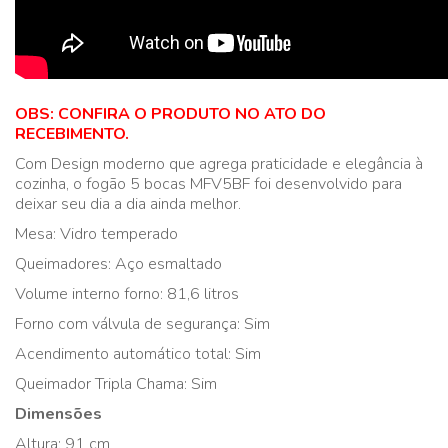
OBS: CONFIRA O PRODUTO NO ATO DO
RECEBIMENTO.
Com Design moderno que agrega praticidade e elegância à
cozinha, o fogão 5 bocas MFV5BF foi desenvolvido para
deixar seu dia a dia ainda melhor.
Mesa: Vidro temperado
Queimadores: Aço esmaltado
Volume interno forno: 81,6 litros
Forno com válvula de segurança: Sim
Acendimento automático total: Sim
Queimador Tripla Chama: Sim
Dimensões
Altura: 91 cm