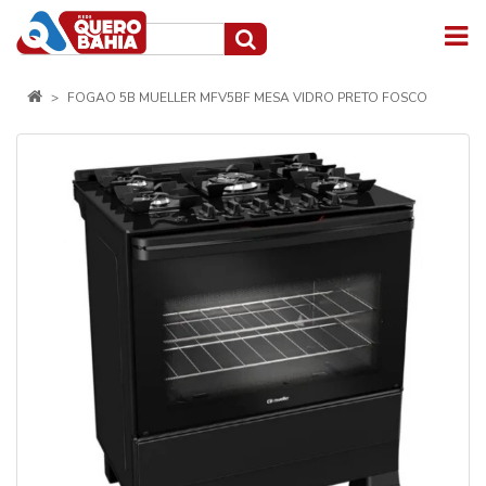
FOGAO 5B MUELLER MFV5BF MESA VIDRO PRETO FOSCO