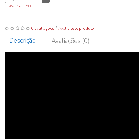
Não sei meu CEP
/
0 avaliações
Avalie este produto
Descrição
Avaliações (0)