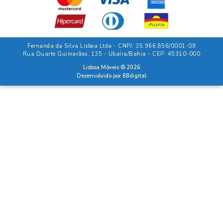
Fernanda da Silva Lisboa Ltda - CNPJ: 35.966.856/0001-09
Rua Duarte Guimarães, 135 - Ubaíra/Bahia - CEP: 45310-000
Lisboa Móveis © 2026
Desenvolvido por
88digital