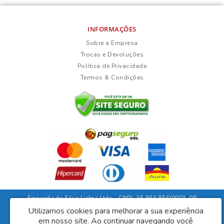
INFORMAÇÕES
Sobre a Empresa
Trocas e Devoluções
Política de Privacidade
Termos & Condições
Fernanda da Silva Lisboa Ltda - CNPJ: 35.966.856/0001-09
Rua Duarte Guimarães, 135 - Ubaíra/Bahia - CEP: 45310-000
Utilizamos cookies para melhorar a sua experiência
em nosso site.
Ao continuar navegando você
Lisboa Móveis © 2026