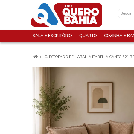
SALA E ESCRITÓRIO
QUARTO
COZINHA E BA
CJ ESTOFADO BELLABAHIA ITABELLA CANTO 521 B