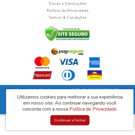
Trocas e Devoluções
Política de Privacidade
Termos & Condições
Fernanda da Silva Lisboa Ltda - CNPJ: 35.966.856/0001-09
Rua Duarte Guimarães, 135 - Ubaíra/Bahia - CEP: 45310-000
Utilizamos cookies para melhorar a sua experiência
em nosso site.
Ao continuar navegando você
Lisboa Móveis © 2026
concorda com a nossa
Política de Privacidade
.
Desenvolvido por
88digital
Continuar e Fechar