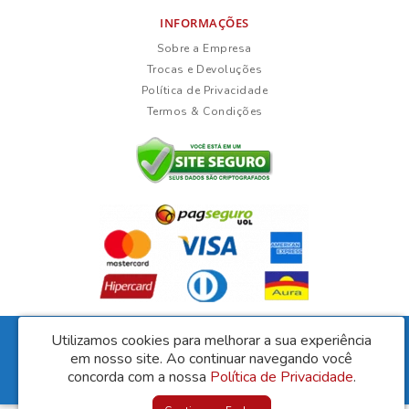
INFORMAÇÕES
Sobre a Empresa
Trocas e Devoluções
Política de Privacidade
Termos & Condições
Fernanda da Silva Lisboa Ltda - CNPJ: 35.966.856/0001-09
Utilizamos cookies para melhorar a sua experiência
Rua Duarte Guimarães, 135 - Ubaíra/Bahia - CEP: 45310-000
em nosso site.
Ao continuar navegando você
Lisboa Móveis © 2026
concorda com a nossa
Política de Privacidade
.
Desenvolvido por
88digital