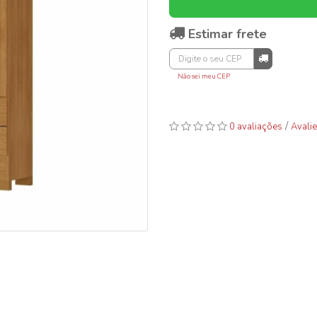
Estimar frete
Não sei meu CEP
/
0 avaliações
Avalie