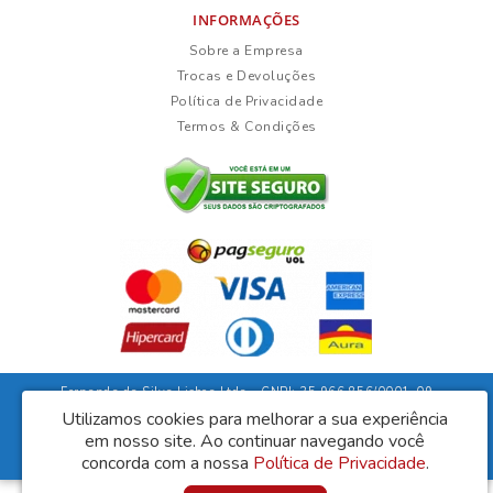
INFORMAÇÕES
Sobre a Empresa
Trocas e Devoluções
Política de Privacidade
Termos & Condições
Fernanda da Silva Lisboa Ltda - CNPJ: 35.966.856/0001-09
Rua Duarte Guimarães, 135 - Ubaíra/Bahia - CEP: 45310-000
Utilizamos cookies para melhorar a sua experiência
em nosso site.
Ao continuar navegando você
Lisboa Móveis © 2026
Desenvolvido por
88digital
concorda com a nossa
Política de Privacidade
.