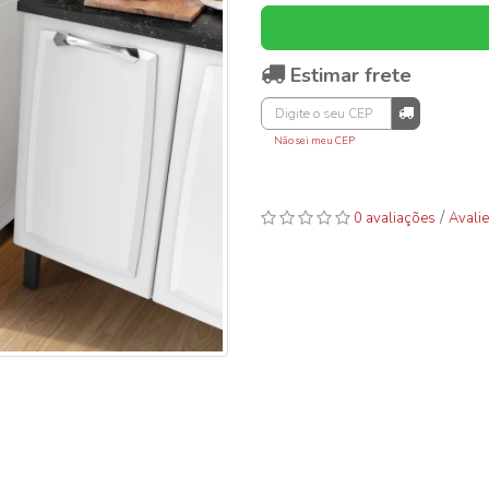
Estimar frete
Não sei meu CEP
/
0 avaliações
Avalie