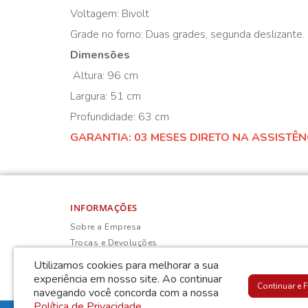
Voltagem: Bivolt
Grade no forno: Duas grades, segunda deslizante.
Dimensões
Altura: 96 cm
Largura: 51 cm
Profundidade: 63 cm
GARANTIA: 03 MESES DIRETO NA ASSISTÊ
INFORMAÇÕES
Sobre a Empresa
Trocas e Devoluções
Política de Privacidade
Utilizamos cookies para melhorar a sua
Termos & Condições
experiência em nosso site.
Ao continuar
Continuar e 
navegando você concorda com a nossa
Política de Privacidade
.